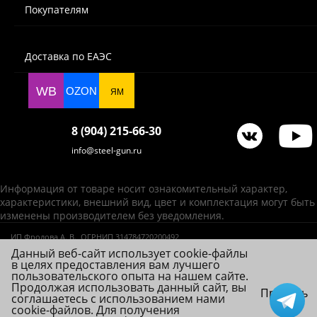
Покупателям
Доставка по ЕАЭС
WB
OZON
ЯМ
8 (904) 215-66-30
info@steel-gun.ru
Информация от товаре носит ознакомительный характер,
характеристики, внешний вид, цвет и комплектация могут быть
изменены производителем без уведомления.
ИП Фролова А. В., ОГРНИП 314784720200492
© 2026 Steel-Gun (Стил Ган) - оптовый интернет-магазин ножей, пневматики,
Данный веб-сайт использует cookie-файлы
в целях предоставления вам лучшего
товаров для страйкбола и туризма.
пользовательского опыта на нашем сайте.
Продолжая использовать данный сайт, вы
Принять
соглашаетесь с использованием нами
cookie-файлов. Для получения