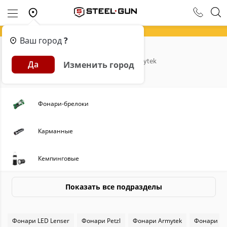
Ваш город
?
Главная
Каталог
Фонари
Armytek
Да
Изменить город
Фонари Armytek
Фонари-брелоки
Карманные
Кемпинговые
Налобные
Показать все подразделы
Подводные
Фонари LED Lenser
Фонари Petzl
Фонари Armytek
Фонари S