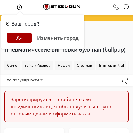
Ваш город
?
Главная
Каталог
Пневматика
Да
Изменить город
Пневматические винтовки
Буллпап
Пневматические винтовки буллпап (bullpup)
Gamo
Baikal (Ижевск)
Hatsan
Сrosman
Винтовки Kral
по популярности
Зарегистрируйтесь в кабинете для
юридических лиц, чтобы получить доступ к
оптовым ценам и оформить заказ