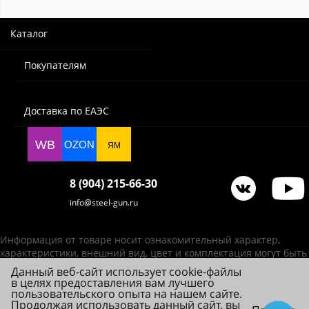
Каталог
Покупателям
Доставка по ЕАЭС
WB
OZON
ЯМ
8 (904) 215-66-30
info@steel-gun.ru
Информация от товаре носит ознакомительный характер,
характеристики, внешний вид, цвет и комплектация могут быть
изменены производителем без уведомления.
Данный веб-сайт использует cookie-файлы
в целях предоставления вам лучшего
ИП Фролова А. В., ОГРНИП 314784720200492
пользовательского опыта на нашем сайте.
© 2026 Steel-Gun (Стил Ган) - оптовый интернет-магазин ножей, пневматики,
Продолжая использовать данный сайт, вы