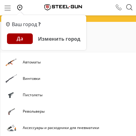
Ваш город
?
Главная
Каталог
Пневматика
Да
Изменить город
Пневматика
Автоматы
Винтовки
Пистолеты
Револьверы
Аксессуары и расходники для пневматики