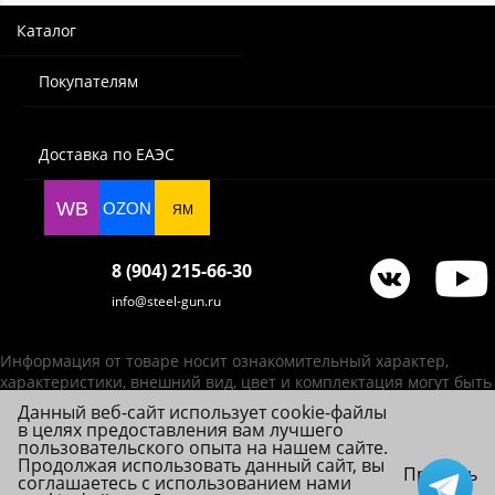
Каталог
Покупателям
Доставка по ЕАЭС
WB
OZON
ЯМ
8 (904) 215-66-30
info@steel-gun.ru
Информация от товаре носит ознакомительный характер,
характеристики, внешний вид, цвет и комплектация могут быть
изменены производителем без уведомления.
Данный веб-сайт использует cookie-файлы
в целях предоставления вам лучшего
ИП Фролова А. В., ОГРНИП 314784720200492
пользовательского опыта на нашем сайте.
© 2026 Steel-Gun (Стил Ган) - оптовый интернет-магазин ножей, пневматики,
Продолжая использовать данный сайт, вы
Принять
соглашаетесь с использованием нами
товаров для страйкбола и туризма.