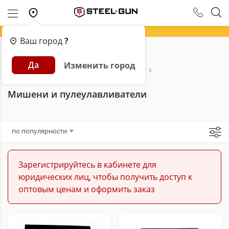
Ваш город
?
Главная
Каталог
Пневматика
Да
Изменить город
Аксессуары и расходники для пневматики
Мишени и пулеулавливатели
Мишени и пулеулавливатели
по популярности
Зарегистрируйтесь в кабинете для
юридических лиц, чтобы получить доступ к
оптовым ценам и оформить заказ