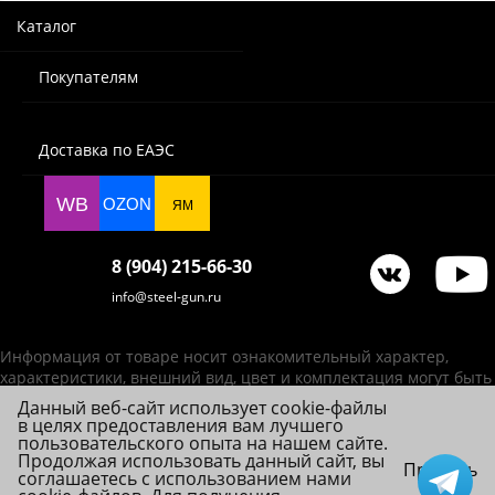
Каталог
Покупателям
Доставка по ЕАЭС
WB
OZON
ЯМ
8 (904) 215-66-30
info@steel-gun.ru
Информация от товаре носит ознакомительный характер,
характеристики, внешний вид, цвет и комплектация могут быть
изменены производителем без уведомления.
Данный веб-сайт использует cookie-файлы
в целях предоставления вам лучшего
ИП Фролова А. В., ОГРНИП 314784720200492
пользовательского опыта на нашем сайте.
© 2026 Steel-Gun (Стил Ган) - оптовый интернет-магазин ножей, пневматики,
Продолжая использовать данный сайт, вы
Принять
соглашаетесь с использованием нами
товаров для страйкбола и туризма.