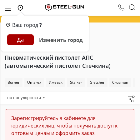
Ваш город
?
Главная
Каталог
Пневматика
Да
Изменить город
Пневматические пистолеты
АПС (автоматический пистолет Стечкина)
Пневматический пистолет АПС
(автоматический пистолет Стечкина)
Borner
Umarex
Ижевск
Stalker
Gletcher
Crosman
Sw
по популярности
Зарегистрируйтесь в кабинете для
юридических лиц, чтобы получить доступ к
оптовым ценам и оформить заказ