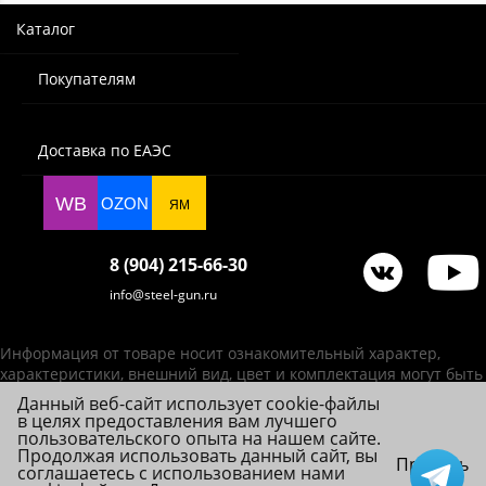
Каталог
Покупателям
Доставка по ЕАЭС
WB
OZON
ЯМ
8 (904) 215-66-30
info@steel-gun.ru
Информация от товаре носит ознакомительный характер,
характеристики, внешний вид, цвет и комплектация могут быть
изменены производителем без уведомления.
Данный веб-сайт использует cookie-файлы
в целях предоставления вам лучшего
ИП Фролова А. В., ОГРНИП 314784720200492
пользовательского опыта на нашем сайте.
© 2026 Steel-Gun (Стил Ган) - оптовый интернет-магазин ножей, пневматики,
Продолжая использовать данный сайт, вы
Принять
соглашаетесь с использованием нами
товаров для страйкбола и туризма.