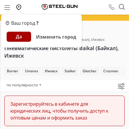
Ваш город
?
Главная
Каталог
Пневматика
Да
Изменить город
Пневматические пистолеты
Baikal (Байкал), Ижевск
Пневматические пистолеты Baikal (Байкал),
Ижевск
Borner
Umarex
Ижевск
Stalker
Gletcher
Crosman
Sw
по популярности
Зарегистрируйтесь в кабинете для
юридических лиц, чтобы получить доступ к
оптовым ценам и оформить заказ