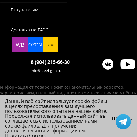
Покупателям
Доставка по ЕАЭС
WB
OZON
ЯМ
8 (904) 215-66-30
info@steel-gun.ru
Информация от товаре носит ознакомительный характер,
характеристики, внешний вид, цвет и комплектация могут быть
изменены производителем без уведомления.
Данный веб-сайт использует cookie-файлы
в целях предоставления вам лучшего
ИП Фролова А. В., ОГРНИП 314784720200492
пользовательского опыта на нашем сайте.
© 2026 Steel-Gun (Стил Ган) - оптовый интернет-магазин ножей, пневматики,
Продолжая использовать данный сайт, вы
Принять
соглашаетесь с использованием нами
товаров для страйкбола и туризма.
cookie-файлов. Для получения
дополнительной информации см.
Политика Cookie
.