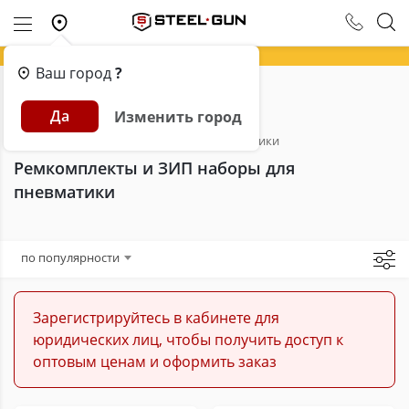
Ваш город
?
Главная
Каталог
Пневматика
Да
Изменить город
Запчасти для пневматики
Ремкомплекты и ЗИП наборы для пневматики
Ремкомплекты и ЗИП наборы для
пневматики
по популярности
Зарегистрируйтесь в кабинете для
юридических лиц, чтобы получить доступ к
оптовым ценам и оформить заказ