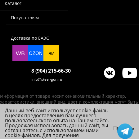
Каталог
Покупателям
Доставка по ЕАЭС
WB
OZON
ЯМ
8 (904) 215-66-30
info@steel-gun.ru
Информация от товаре носит ознакомительный характер,
характеристики, внешний вид, цвет и комплектация могут быть
изменены производителем без уведомления.
Данный веб-сайт использует cookie-файлы
в целях предоставления вам лучшего
ИП Фролова А. В., ОГРНИП 314784720200492
пользовательского опыта на нашем сайте.
© 2026 Steel-Gun (Стил Ган) - оптовый интернет-магазин ножей, пневматики,
Продолжая использовать данный сайт, вы
Принять
соглашаетесь с использованием нами
товаров для страйкбола и туризма.
cookie-файлов. Для получения