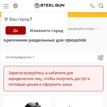
Ваш город
?
Главная
Каталог
Оптика
Крепления для оптики
Да
Изменить город
Крепления раздельные для прицелов
Крепления раздельные для прицелов
по популярности
Зарегистрируйтесь в кабинете для
юридических лиц, чтобы получить доступ к
оптовым ценам и оформить заказ