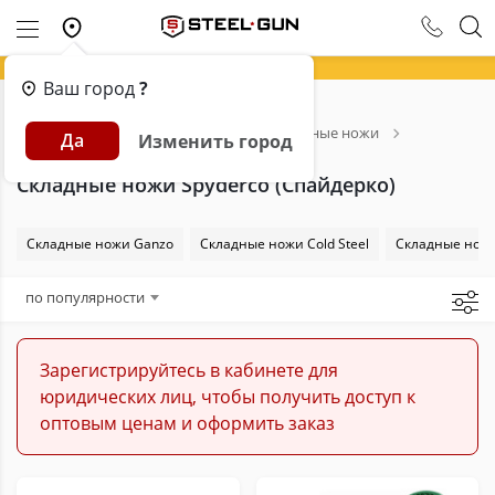
Ваш город
?
Главная
Каталог
Ножи
Складные ножи
Да
Изменить город
Spyderco (Спайдерко)
Складные ножи Spyderco (Спайдерко)
Складные ножи Ganzo
Складные ножи Cold Steel
Складные ножи
по популярности
Зарегистрируйтесь в кабинете для
юридических лиц, чтобы получить доступ к
оптовым ценам и оформить заказ