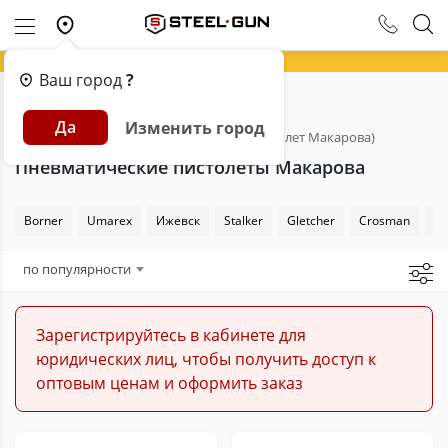
Ваш город
?
Главная
Каталог
Пневматика
Да
Изменить город
Пневматические пистолеты
ПМ (пистолет Макарова)
Пневматические пистолеты Макарова
Borner
Umarex
Ижевск
Stalker
Gletcher
Crosman
Sw
по популярности
Зарегистрируйтесь в кабинете для
юридических лиц, чтобы получить доступ к
оптовым ценам и оформить заказ