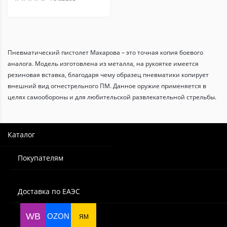
Пневматический пистолет Макарова – это точная копия боевого
аналога. Модель изготовлена из металла, на рукоятке имеется
резиновая вставка, благодаря чему образец пневматики копирует
внешний вид огнестрельного ПМ. Данное оружие применяется в
целях самообороны и для любительской развлекательной стрельбы.
Пневмат способен производить выстрелы металлическими пулями
калибра 4.5 мм, за счет углекислого газа, который выталкивает
встроенная пружина. Возвратный механизм позволяет производить
Каталог
стрельбу без постоянного взвода курка. Каждый выстрел обладает
отдачей и складывается впечатление, что в руках настоящий ПМ.
Покупателям
Макет пистолета Макарова производителей Stalker, Umarex, Gletcher
или Ижевского Механического завода, хоть и уступает параметрами
травматическому оружию, зато не нуждается в специальном
Доставка по ЕАЭС
разрешении. Заправляется баллонами с газом CO2 и пулями калибра
4,5 мм.
WB
OZON
ЯМ
Выгодно купить пневматический ПМ (пистолет Макарова) cityname в