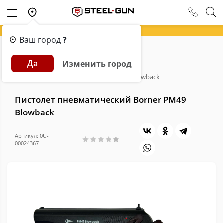
Ваш город
?
Главная
Каталог
Пневматика
Да
Изменить город
Пневматические пистолеты
Пистолет пневматический Borner PM49 Blowback
Пистолет пневматический Borner PM49
Blowback
Артикул: 0U-
00024367