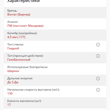
Характеристики
Бренд.:
Borner (Борнер)
Аналог:
ПМ (пистолет Макарова)
Калибр (мм/дюймы):
4,5 мм (.177)
Тип ствола:
Гладкий
Тип (принцип действия):
Газобаллонный
Используемые боеприпасы:
Шарики
Дульная энергия:
До 3 Дж
Начальная скорость выстрела (м/с):
130
Емкость магазина (шт):
17