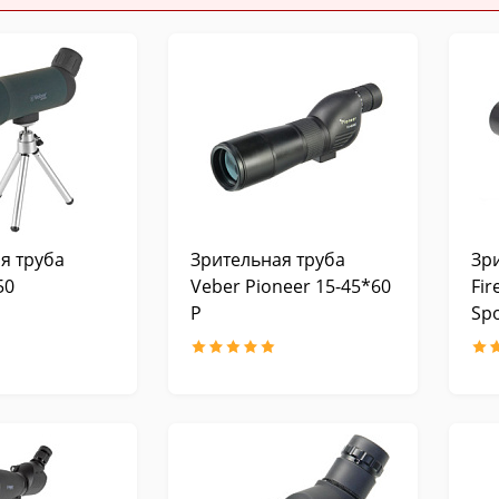
я труба
Зрительная труба
Зр
50
Veber Pioneer 15-45*60
Fir
Р
Spo