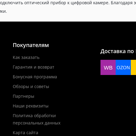
одключить оптический прибор к цифровой камере. Благодаря э
ки.
Покупателям
Доставка по
Как заказать
Гарантия и возврат
WB
OZON
Бонусная программа
Обзоры и советы
Партнеры
Наши реквизиты
Политика обработки
персональных данных
Карта сайта