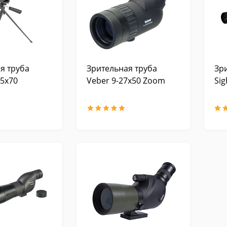
я труба
Зрительная труба
Зр
75х70
Veber 9-27х50 Zoom
Sig