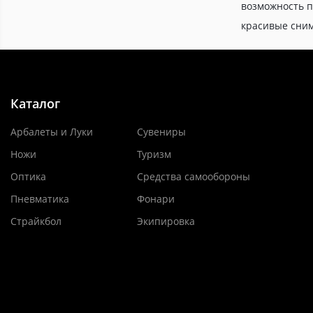
возможность п
красивые сним
Каталог
Арбалеты и Луки
Сувениры
Ножи
Туризм
Оптика
Средства самообороны
Пневматика
Фонари
Страйкбол
Экипировка