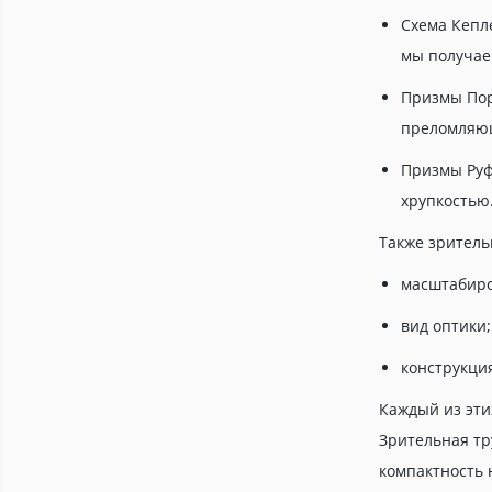
Схема Кепле
мы получае
Призмы Пор
преломляющ
Призмы Руф
хрупкостью
Также зритель
масштабиро
вид оптики;
конструкция
Каждый из эти
Зрительная тр
компактность 