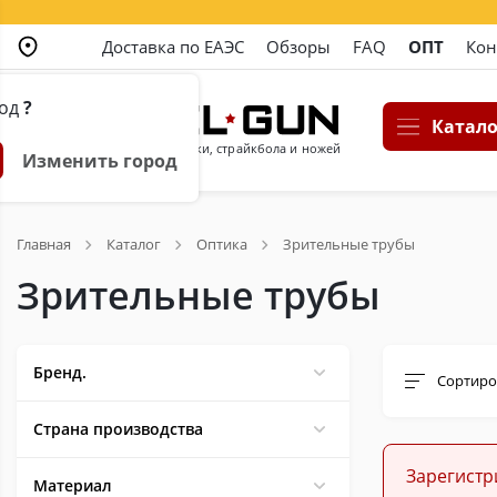
Доставка по ЕАЭС
Обзоры
FAQ
ОПТ
Кон
род
?
Катало
Магазин пневматики, страйкбола и ножей
Изменить город
Главная
Каталог
Оптика
Зрительные трубы
Зрительные трубы
Бренд.
Сортиро
Страна производства
Зарегистр
Материал