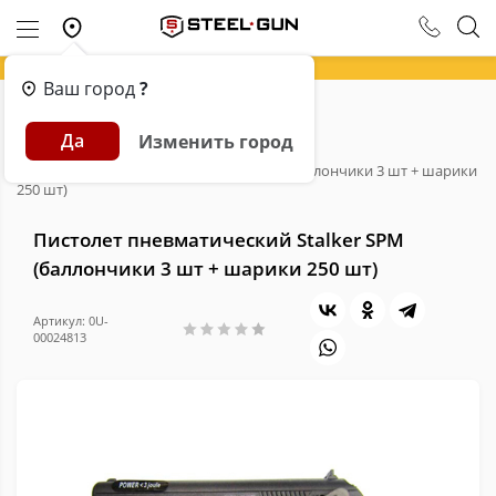
Ваш город
?
Главная
Каталог
Пневматика
Да
Изменить город
Пневматические пистолеты
Пистолет пневматический Stalker SPM (баллончики 3 шт + шарики
250 шт)
Пистолет пневматический Stalker SPM
(баллончики 3 шт + шарики 250 шт)
Артикул: 0U-
00024813