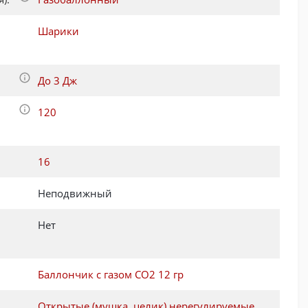
Шарики
До 3 Дж
120
:
16
Неподвижный
Нет
Баллончик с газом CO2 12 гр
Открытые (мушка, целик) нерегулируемые