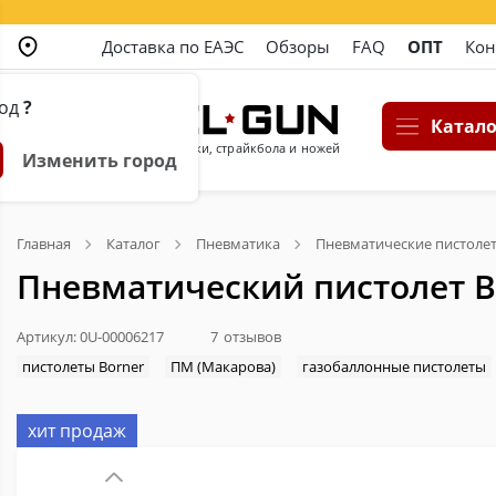
Доставка по ЕАЭС
Обзоры
FAQ
ОПТ
Кон
род
?
Катало
Магазин пневматики, страйкбола и ножей
Изменить город
Главная
Каталог
Пневматика
Пневматические пистоле
Пневматический пистолет Bo
Артикул: 0U-00006217
7
отзывов
пистолеты Borner
ПМ (Макарова)
газобаллонные пистолеты
хит продаж