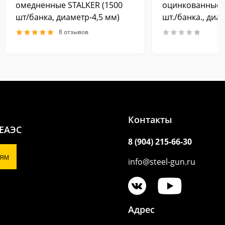
омедненные STALKER (1500
оцинкованные S
шт/банка, диаметр-4,5 мм)
шт./банка., диа
8 отзывов
Контакты
 ЕАЭС
8 (904) 215-66-30
ЯМ
info@steel-gun.ru
Адрес