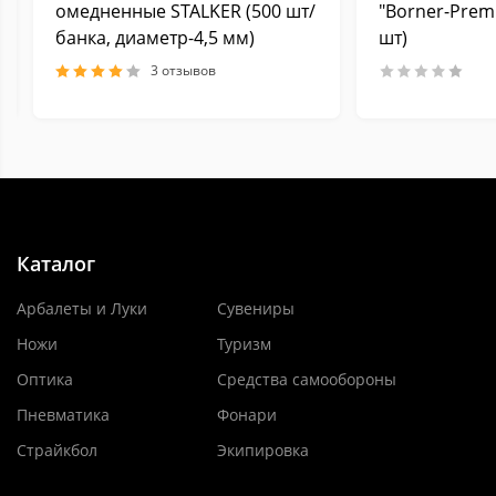
омедненные STALKER (500 шт/
"Borner-Prem
банка, диаметр-4,5 мм)
шт)
3 отзывов
Каталог
Арбалеты и Луки
Сувениры
Ножи
Туризм
Оптика
Средства самообороны
Пневматика
Фонари
Страйкбол
Экипировка