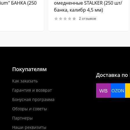
ium" БАНКА (250
омедненные STALKER (250 шт/
банка, калибр 4,5 мм)
2 отзывов
Покупателям
Доставка по
Как заказать
Гарантия и возврат
WB
OZON
Бонусная программа
Обзоры и советы
Партнеры
Наши реквизиты