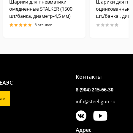
Шарики для пневматики
Шарики для пн
омедненные STALKER (1500
оцинкованные S
шт/банка, диаметр-4,5 мм)
шт./банка., диа
8 отзывов
Контакты
 ЕАЭС
8 (904) 215-66-30
ЯМ
info@steel-gun.ru
Адрес