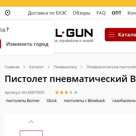
Доставка по ЕАЭС
Обзоры
FAQ
ОПТ
Кон
род
?
Катало
Магазин пневматики, страйкбола и ножей
Изменить город
Главная
Каталог
Пневматика
Пневматические пистоле
Пистолет пневматический Bo
Артикул: 0U-00019931
пистолеты Borner
Glock
пистолеты с Blowback
газобаллон