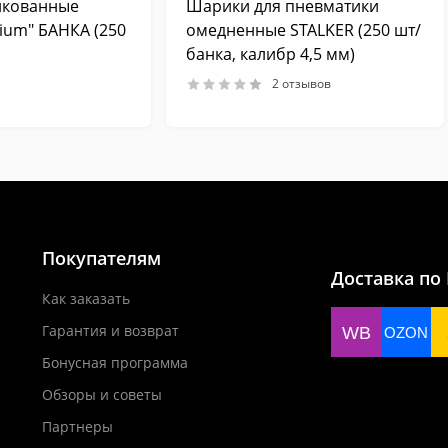
нкованные
Шарики для пневматики
ium" БАНКА (250
омедненные STALKER (250 шт/
банка, калибр 4,5 мм)
2 отзывов
Покупателям
Доставка по
Как заказать
Гарантия и возврат
WB
OZON
Бонусная программа
Обзоры и советы
Партнеры