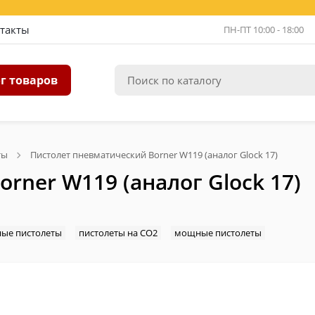
такты
ПН-ПТ 10:00 - 18:00
г товаров
ты
Пистолет пневматический Borner W119 (аналог Glock 17)
rner W119 (аналог Glock 17)
ные пистолеты
пистолеты на CO2
мощные пистолеты