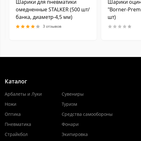
Шарики для пневматики
Шарики оци
омедненные STALKER (500 шт/
"Borner-Prem
банка, диаметр-4,5 мм)
шт)
3 отзывов
Каталог
Арбалеты и Луки
Сувениры
Ножи
Туризм
Оптика
Средства самообороны
Пневматика
Фонари
Страйкбол
Экипировка