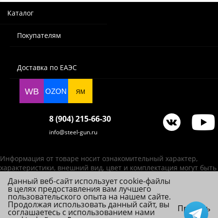
Каталог
Покупателям
Доставка по ЕАЭС
WB
OZON
ЯМ
8 (904) 215-66-30
info@steel-gun.ru
Информация от товаре носит ознакомительный характер,
характеристики, внешний вид, цвет и комплектация могут быть
изменены производителем без уведомления.
Данный веб-сайт использует cookie-файлы
в целях предоставления вам лучшего
ИП Фролова А. В., ОГРНИП 314784720200492
пользовательского опыта на нашем сайте.
© 2026 Steel-Gun (Стил Ган) - оптовый интернет-магазин ножей, пневматики,
Продолжая использовать данный сайт, вы
Принять
соглашаетесь с использованием нами
товаров для страйкбола и туризма.