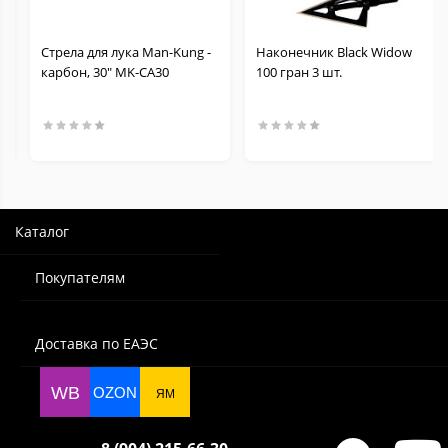
.
Стрела для лука Man-Kung -
Наконечник Black Widow
карбон, 30" MK-CA30
100 гран 3 шт.
Каталог
Покупателям
Доставка по ЕАЭС
WB
OZON
ЯМ