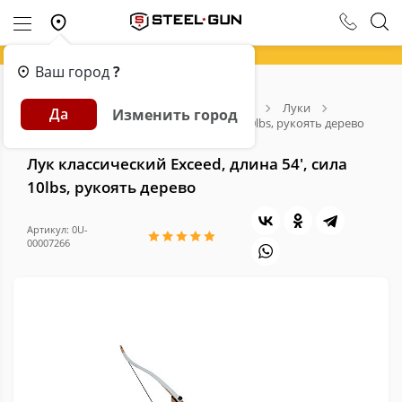
Ваш город
?
Главная
Каталог
Арбалеты и Луки
Луки
Да
Изменить город
Лук классический Exceed, длина 54', сила 10lbs, рукоять дерево
Лук классический Exceed, длина 54', сила
10lbs, рукоять дерево
Артикул: 0U-
00007266