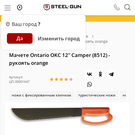
Ваш город
?
Главная
Каталог
Ножи
Мачете
Да
Изменить город
Мачете Ontario OKC 12" Camper (8512) - рукоять orange
Мачете Ontario OKC 12" Camper (8512) -
рукоять orange
Артикул:
ЦП-00001647
ножи с фиксированным клинком
туристические ножи
ножи O