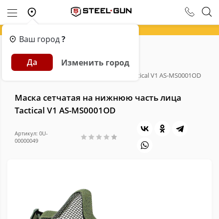
Ваш город
?
Главная
Каталог
Экипировка
Да
Изменить город
Маски защитные для страйкбола
Маска сетчатая на нижнюю часть лица Tactical V1 AS-MS0001OD
Маска сетчатая на нижнюю часть лица
Tactical V1 AS-MS0001OD
Артикул: 0U-
00000049