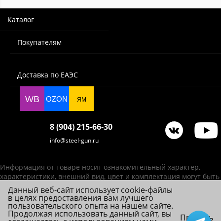
Каталог
Покупателям
Доставка по ЕАЭС
WB
OZON
ЯМ
8 (904) 215-66-30
info@steel-gun.ru
Информация от товаре носит ознакомительный характер,
характеристики, внешний вид, цвет и комплектация могут быть
изменены производителем без уведомления.
Данный веб-сайт использует cookie-файлы
в целях предоставления вам лучшего
ИП Фролова А. В., ОГРНИП 314784720200492
пользовательского опыта на нашем сайте.
© 2026 Steel-Gun (Стил Ган) - оптовый интернет-магазин ножей, пневматики,
Продолжая использовать данный сайт, вы
Принять
товаров для страйкбола и туризма.