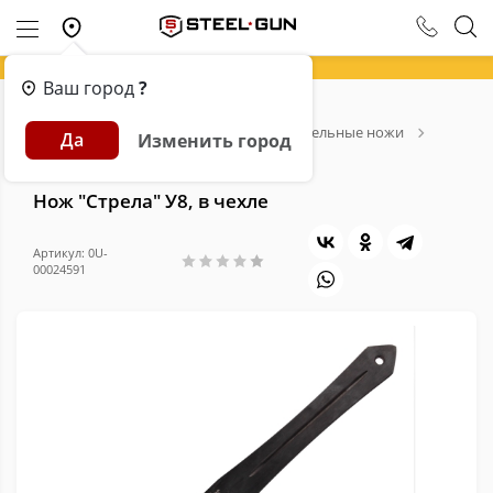
Ваш город
?
Главная
Каталог
Ножи
Метательные ножи
Да
Изменить город
Нож "Стрела" У8, в чехле
Нож "Стрела" У8, в чехле
Артикул: 0U-
00024591