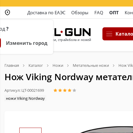
Доставка по ЕАЭС
Обзоры
FAQ
ОПТ
Кон
род
?
Катало
Магазин пневматики, страйкбола и ножей
Изменить город
Главная
Каталог
Ножи
Метательные ножи
Нож Vik
Нож Viking Nordway метател
Артикул: ЦТ-00021699
ножи Viking Nordway