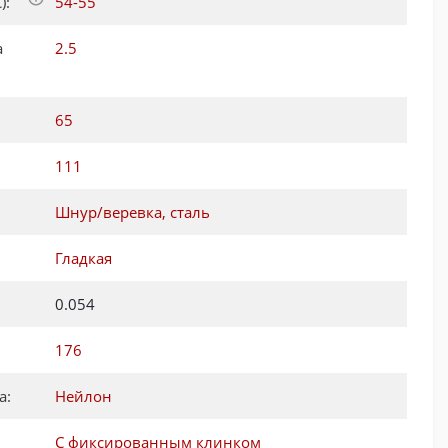
):
54-55
а
2.5
65
111
Шнур/веревка, сталь
Гладкая
0.054
176
а:
Нейлон
С фиксированным клинком