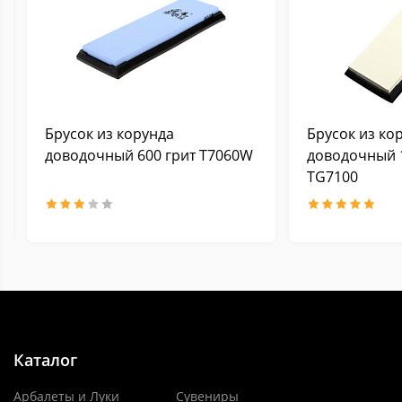
Брусок из корунда
Брусок из ко
доводочный 600 грит Т7060W
доводочный 
TG7100
Каталог
Арбалеты и Луки
Сувениры