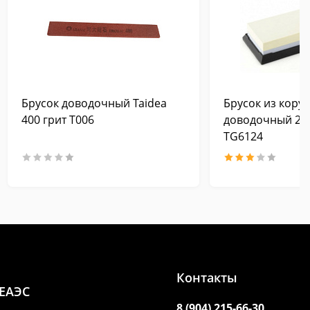
Брусок доводочный Taidea
Брусок из кору
400 грит T006
доводочный 240
TG6124
Контакты
 ЕАЭС
8 (904) 215-66-30