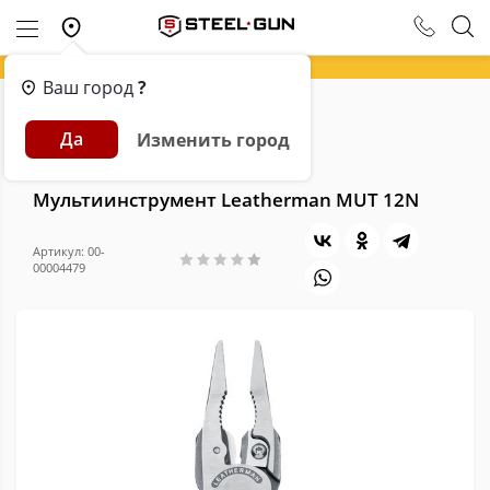
Ваш город
?
Главная
Каталог
Мультитулы
Да
Изменить город
Мультиинструмент Leatherman MUT 12N
Мультиинструмент Leatherman MUT 12N
Артикул: 00-
00004479