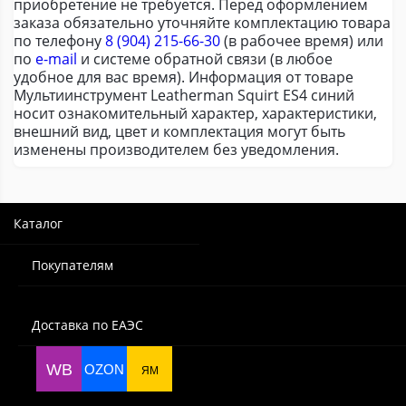
приобретение не требуется. Перед оформлением
заказа обязательно уточняйте комплектацию товара
по телефону
8 (904) 215-66-30
(в рабочее время) или
по
e-mail
и системе обратной связи (в любое
удобное для вас время). Информация от товаре
Мультиинструмент Leatherman Squirt ES4 синий
носит ознакомительный характер, характеристики,
внешний вид, цвет и комплектация могут быть
изменены производителем без уведомления.
Каталог
Покупателям
Доставка по ЕАЭС
WB
OZON
ЯМ