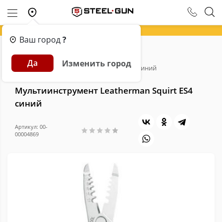
Ваш город
?
Главная
Каталог
Мультитулы
Да
Изменить город
Мультиинструмент Leatherman Squirt ES4 синий
Мультиинструмент Leatherman Squirt ES4
синий
Артикул: 00-
00004869