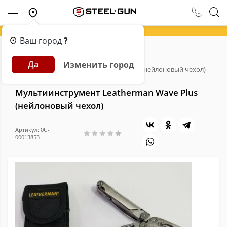
Ваш город
?
Главная
Каталог
Мультитулы
Да
Изменить город
Мультиинструмент Leatherman Wave Plus (нейлоновый чехол)
Мультиинструмент Leatherman Wave Plus
(нейлоновый чехол)
Артикул: 0U-
00013853