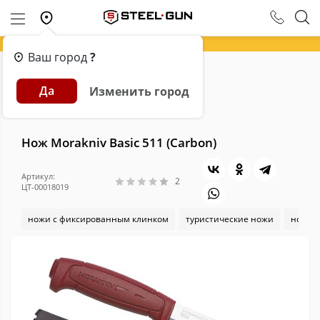
Ваш город
?
Главная
Каталог
Ножи
Да
Изменить город
Ножи с фиксированным клинком
Нож Morakniv Basic 511 (Carbon)
Нож Morakniv Basic 511 (Carbon)
Артикул:
2
ЦТ-00018019
ножи с фиксированным клинком
туристические ножи
ножи 