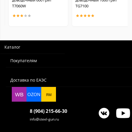
доводочный 600 грит
доводочный 1000 грит
Т7060W
TG7100
Каталог
Покупателям
Доставка по ЕАЭС
WB
OZON
ЯМ
8 (904) 215-66-30
info@steel-gun.ru