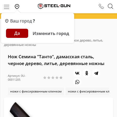
Ваш город
?
Главная
Каталог
Ножи
Да
Изменить город
Ножи с фиксированным клинком
Нож Семина "Танто", дамасская сталь, черное дерево, литье,
деревянные ножны
Нож Семина "Танто", дамасская сталь,
черное дерево, литье, деревянные ножны
Артикул: 0U-
00011205
ножи с фиксированным клинком
ножи с фиксированным клинк