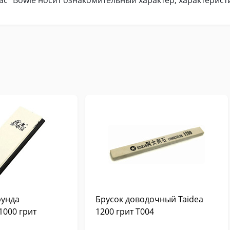
Tac" Bowie носит ознакомительный характер, характерист
рунда
Брусок доводочный Taidea
1000 грит
1200 грит T004