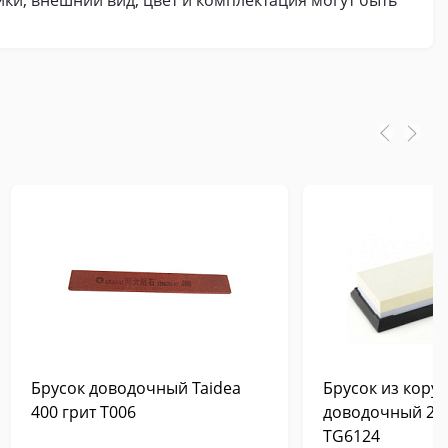
ики, внешний вид, цвет и комплектация могут быть
Брусок доводочный Taidea
Брусок из кору
400 грит T006
доводочный 240
TG6124