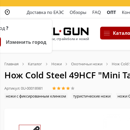
Доставка по ЕАЭС
Обзоры
FAQ
ОПТ
Кон
род
?
Катало
Магазин пневматики, страйкбола и ножей
Изменить город
Главная
Каталог
Ножи
Охотничьи ножи
Нож Cold S
Нож Cold Steel 49HCF "Mini T
Артикул: 0U-00018981
ножи с фиксированным клинком
туристические ножи
ножи C