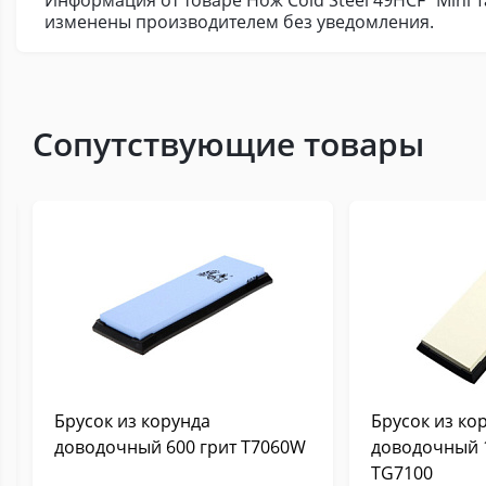
Информация от товаре Нож Cold Steel 49HCF "Mini 
изменены производителем без уведомления.
Сопутствующие товары
Брусок из корунда
Брусок из ко
доводочный 600 грит Т7060W
доводочный 
TG7100