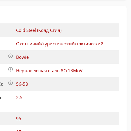
Cold Steel (Колд Стил)
Охотничий/туристический/тактический
Bowie
Нержавеющая сталь 8Cr13MoV
):
56-58
а
2.5
95