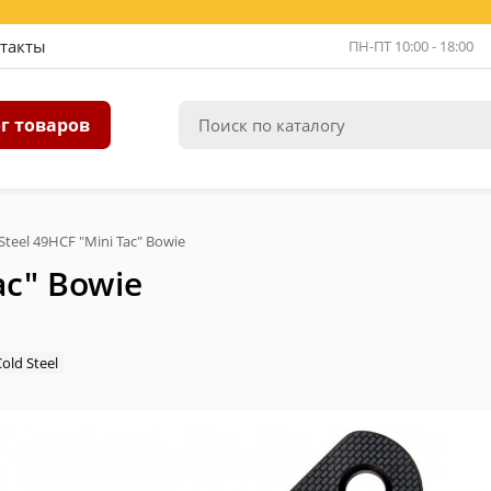
такты
ПН-ПТ 10:00 - 18:00
г товаров
teel 49HCF "Mini Tac" Bowie
ac" Bowie
old Steel