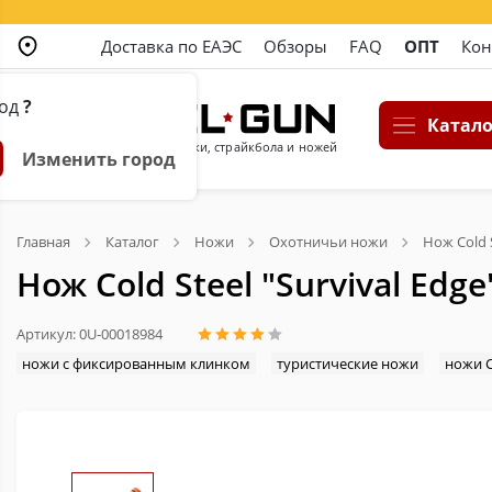
Доставка по ЕАЭС
Обзоры
FAQ
ОПТ
Кон
род
?
Катало
Магазин пневматики, страйкбола и ножей
Изменить город
Главная
Каталог
Ножи
Охотничьи ножи
Нож Cold S
Нож Cold Steel "Survival Edg
Артикул: 0U-00018984
ножи с фиксированным клинком
туристические ножи
ножи C