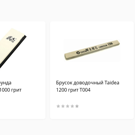
рунда
Брусок доводочный Taidea
1000 грит
1200 грит T004