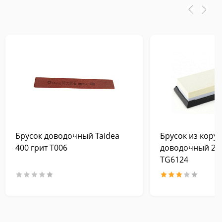
Брусок доводочный Taidea
Брусок из кору
400 грит T006
доводочный 240
TG6124