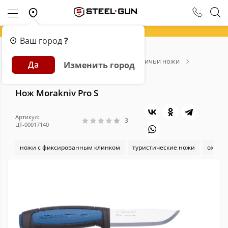
Ваш город
?
Главная
Каталог
Ножи
Охотничьи ножи
Да
Изменить город
Нож Morakniv Pro S
Нож Morakniv Pro S
Артикул:
3
ЦТ-00017140
ножи с фиксированным клинком
туристические ножи
охотн