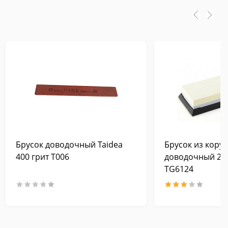
Брусок доводочный Taidea
Брусок из кору
400 грит T006
доводочный 240
TG6124