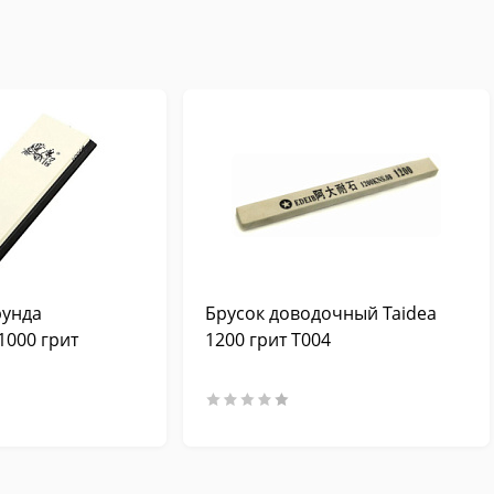
рунда
Брусок доводочный Taidea
1000 грит
1200 грит T004