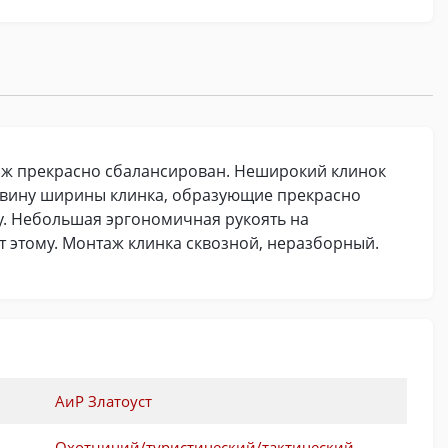
Нож прекрасно сбалансирован. Неширокий клинок
овину ширины клинка, образующие прекрасно
у. Небольшая эргономичная рукоять на
 этому. Монтаж клинка сквозной, неразборный.
АиР Златоуст
Охотничий/туристический/тактический