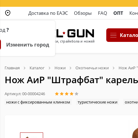
Доставка по ЕАЭС
Обзоры
FAQ
ОПТ
Кон
род
?
Катало
Магазин пневматики, страйкбола и ножей
Изменить город
Главная
Каталог
Ножи
Охотничьи ножи
Нож АиР "
Нож АиР "Штрафбат" карельс
Артикул: 00-00004246
ножи с фиксированным клинком
туристические ножи
охотн