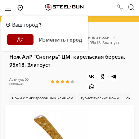
Ваш город
?
Главная
Каталог
Ножи
Охотничьи ножи
Да
Изменить город
Нож АиР "Снегирь" ЦМ, карельская береза, 95х18, Златоуст
Нож АиР "Снегирь" ЦМ, карельская береза,
95х18, Златоуст
Артикул: 00-
00004249
ножи с фиксированным клинком
туристические ножи
охотн