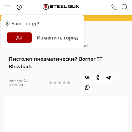
Ваш город
?
Главная
Каталог
Пневматика
Да
Изменить город
Пневматические пистолеты
Пистолет пневматический Borner TT Blowback
Пистолет пневматический Borner TT
Blowback
Артикул: 0U-
00024984