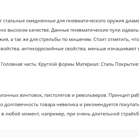
er стальные омедненные для пневматического оружия диаме
нно высоком качестве. Данные пневматические пули идеал
ия, а так же для стрельбы по мишеням. Стоит отметить, чт
свойства, антикоррозийные свойства, меньше изнашивают с
к Головная часть: Круглой формы Материал: Сталь Покрытие:
алонных винтовок, пистолетов и револьверов. Принцип раб
то долговечность товара невелика и рекомендуется покупат
н в любой момент, например, при очень длительной страйкб