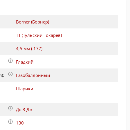
Borner (Борнер)
ТТ (Тульский Токарев)
4,5 мм (.177)
Гладкий
):
Газобаллонный
Шарики
До 3 Дж
130