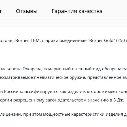
т
Отзывы
Гарантия качества
олет Borner TT-M, шарики омедненные "Borner Gold" (250 шт.
сильевича Токарева, подаривший внешний вид обозреваемо
рассматриваемое пневматическое оружие, представленное а
в России классифицируется как изделие, которое имеет кон
энергии разрешенному законодательством значению в 3 Дж.
а лицензии, при этом мощностные характеристики изделия д