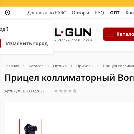
Доставка по ЕАЭС
Обзоры
FAQ
ОПТ
Кон
род
?
Катало
Магазин пневматики, страйкбола и ножей
Изменить город
Главная
Каталог
Оптика
Прицелы
Прицел коллимат
Прицел коллиматорный Born
Артикул: 0U-00022637