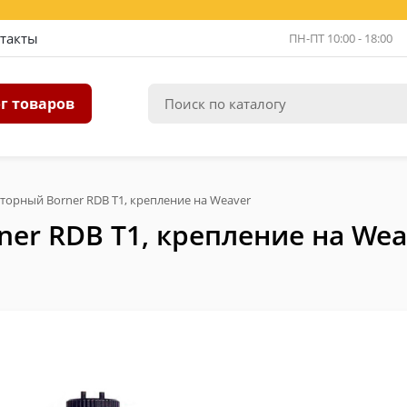
такты
ПН-ПТ 10:00 - 18:00
г товаров
орный Borner RDB T1, крепление на Weaver
er RDB T1, крепление на Wea