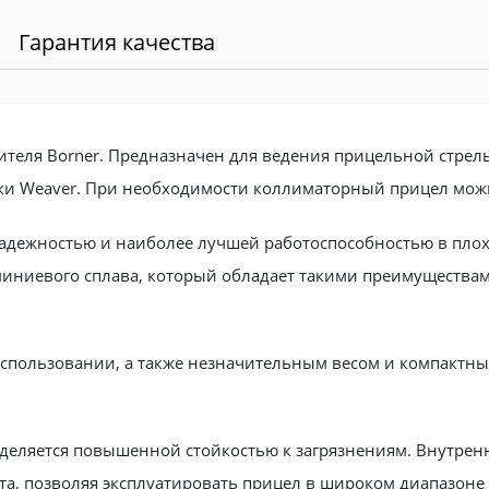
Гарантия качества
теля Borner. Предназначен для ведения прицельной стрель
ки Weaver. При необходимости коллиматорный прицел можн
дежностью и наиболее лучшей работоспособностью в плохую
иниевого сплава, который обладает такими преимуществам
использовании, а также незначительным весом и компактн
деляется повышенной стойкостью к загрязнениям. Внутренн
та, позволяя эксплуатировать прицел в широком диапазоне