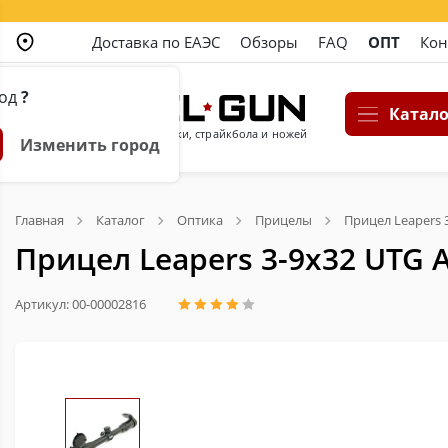
Доставка по ЕАЭС
Обзоры
FAQ
ОПТ
Кон
род
?
Катало
Магазин пневматики, страйкбола и ножей
Изменить город
Главная
Каталог
Оптика
Прицелы
Прицел Leapers 3
Прицел Leapers 3-9x32 UTG A
Артикул: 00-00002816