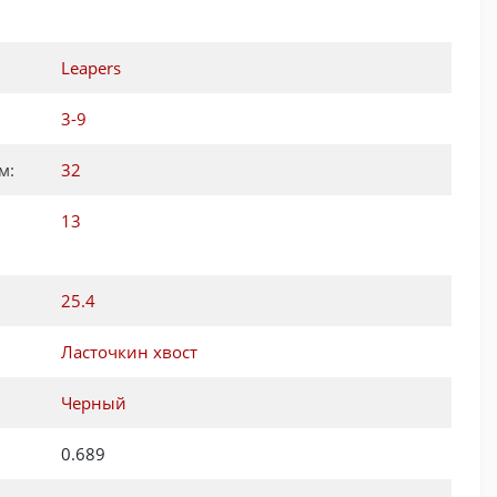
Leapers
3-9
м:
32
13
25.4
Ласточкин хвост
Черный
0.689