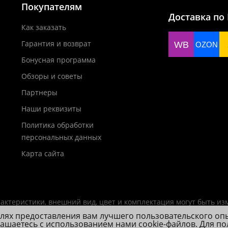
Покупателям
Доставка по
Как заказать
Гарантия и возврат
WB
OZON
Бонусная программа
Обзоры и советы
Партнеры
Наши реквизиты
Политика обработки
персональных данных
Карта сайта
актеристики, внешний вид, цвет и комплектация могут быть и
елях предоставления вам лучшего пользовательского оп
лашаетесь с использованием нами cookie-файлов. Для п