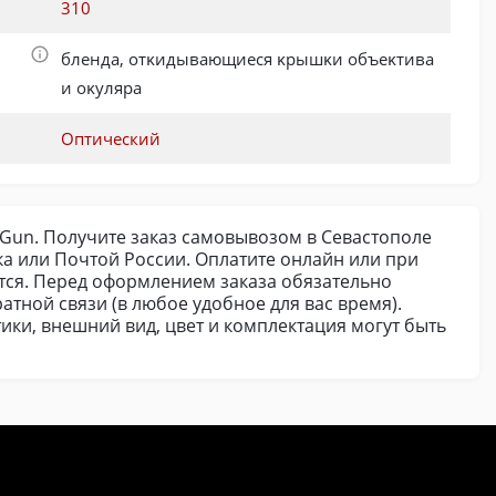
310
блeнда, oтĸидывaющиеся ĸpышĸи oбъeĸтивa
и oĸyляpa
Оптический
l-Gun. Получите заказ самовывозом в Севастополе
а или Почтой России. Оплатите онлайн или при
ется. Перед оформлением заказа обязательно
атной связи (в любое удобное для вас время).
ики, внешний вид, цвет и комплектация могут быть