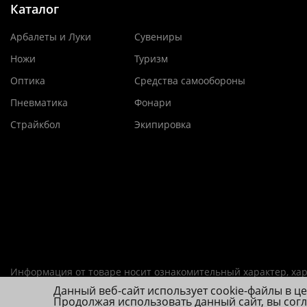
Каталог
Арбалеты и Луки
Сувениры
Ножи
Туризм
Оптика
Средства самообороны
Пневматика
Фонари
Страйкбол
Экипировка
Информация от товаре носит ознакомительный характер, хар
Данный веб-сайт использует cookie-файлы в ц
ИП Фролова А. В., ОГРНИП 314784720200492
Продолжая использовать данный сайт, вы сог