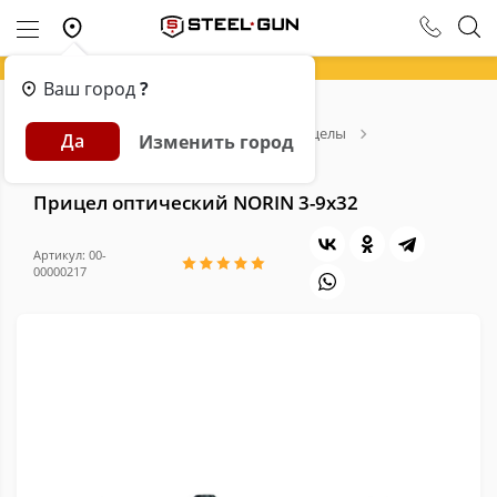
Ваш город
?
Главная
Каталог
Оптика
Прицелы
Да
Изменить город
Прицел оптический NORIN 3-9х32
Прицел оптический NORIN 3-9х32
Артикул: 00-
00000217