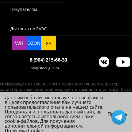
Покупателям
Доставка по ЕАЭС
WB
OZON
ЯМ
8 (904) 215-66-30
info@steel-gun.ru
Информация от товаре носит ознакомительный характер,
характеристики, внешний вид, цвет и комплектация могут быть
изменены производителем без уведомления.
Данный веб-сайт использует cookie-файлы
в целях предоставления вам лучшего
ИП Фролова А. В., ОГРНИП 314784720200492
пользовательского опыта на нашем сайте.
© 2026 Steel-Gun (Стил Ган) - оптовый интернет-магазин ножей, пневматики,
Продолжая использовать данный сайт, вы
Принять
соглашаетесь с использованием нами
товаров для страйкбола и туризма.
cookie-файлов. Для получения
дополнительной информации см.
Политика Cookie
.