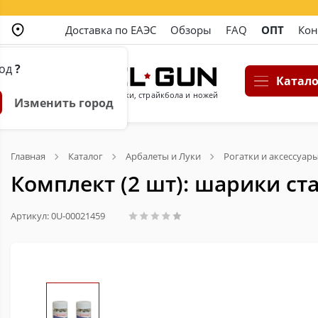
Доставка по ЕАЭС
Обзоры
FAQ
ОПТ
Кон
род
?
Катало
Магазин пневматики, страйкбола и ножей
Изменить город
Главная
Каталог
Арбалеты и Луки
Рогатки и аксессуар
Комплект (2 шт): шарики ст
Артикул: 0U-00021459