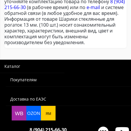
уточняйте комплектацию товара по телефону
8 (904)
215-66-30
(в рабочее время) или по
e-mail
и системе
обратной связи (в любое удобное для вас время).
Информация от товаре Шарики стеклянные для
рогаток 13 мм. (100 шт.) носит ознакомительный
характер, характеристики, внешний вид, цвет и
комплектация могут быть изменены
производителем без уведомления.
Каталог
Покупателям
Доставка по ЕАЭС
WB
OZON
ЯМ
8 (904) 215-66-30