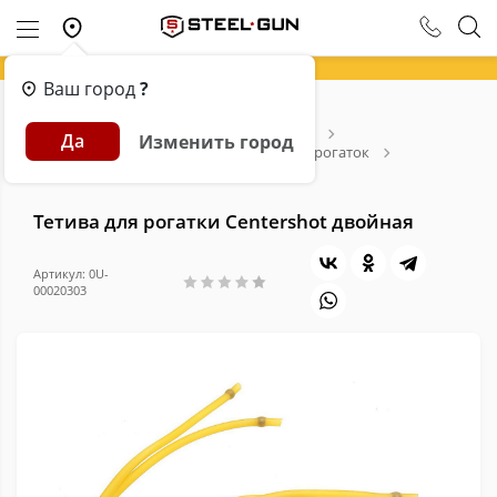
Ваш город
?
Главная
Каталог
Арбалеты и Луки
Да
Изменить город
Рогатки и аксессуары
Расходники для рогаток
Тетива для рогатки Centershot двойная
Тетива для рогатки Centershot двойная
Артикул: 0U-
00020303