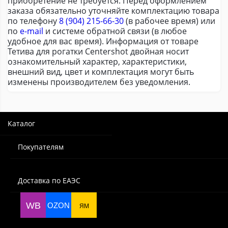
приобретение не требуется. Перед оформлением
заказа обязательно уточняйте комплектацию товара
по телефону
8 (904) 215-66-30
(в рабочее время) или
по
e-mail
и системе обратной связи (в любое
удобное для вас время). Информация от товаре
Тетива для рогатки Centershot двойная носит
ознакомительный характер, характеристики,
внешний вид, цвет и комплектация могут быть
изменены производителем без уведомления.
Каталог
Покупателям
Доставка по ЕАЭС
WB
OZON
ЯМ