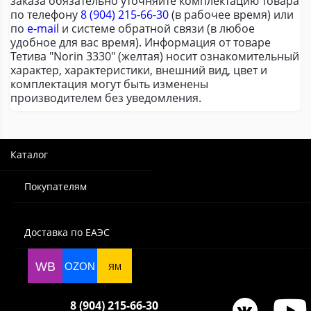
заказа обязательно уточняйте комплектацию товара
по телефону
8 (904) 215-66-30
(в рабочее время) или
по
e-mail
и системе обратной связи (в любое
удобное для вас время). Информация от товаре
Тетива "Norin 3330" (желтая) носит ознакомительный
характер, характеристики, внешний вид, цвет и
комплектация могут быть изменены
производителем без уведомления.
Каталог
Покупателям
Доставка по ЕАЭС
WB
OZON
ЯМ
8 (904) 215-66-30