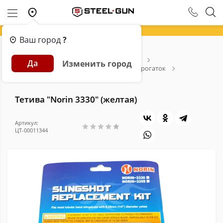
Ваш город
?
Главная
Каталог
Арбалеты и Луки
Да
Изменить город
Рогатки и аксессуары
Расходники для рогаток
Тетива "Norin 3330" (желтая)
Тетива "Norin 3330" (желтая)
Артикул:
ЦТ-00011344