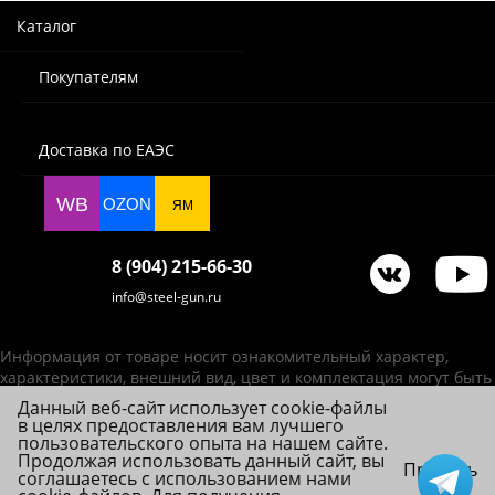
Каталог
Покупателям
Доставка по ЕАЭС
WB
OZON
ЯМ
8 (904) 215-66-30
info@steel-gun.ru
Информация от товаре носит ознакомительный характер,
характеристики, внешний вид, цвет и комплектация могут быть
изменены производителем без уведомления.
Данный веб-сайт использует cookie-файлы
в целях предоставления вам лучшего
ИП Фролова А. В., ОГРНИП 314784720200492
пользовательского опыта на нашем сайте.
© 2026 Steel-Gun (Стил Ган) - оптовый интернет-магазин ножей, пневматики,
Продолжая использовать данный сайт, вы
Принять
соглашаетесь с использованием нами
товаров для страйкбола и туризма.