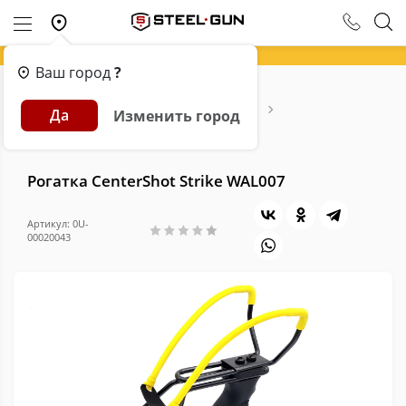
Ваш город
?
Главная
Каталог
Арбалеты и Луки
Да
Изменить город
Рогатки и аксессуары
Рогатки
Рогатка CenterShot Strike WAL007
Рогатка CenterShot Strike WAL007
Артикул: 0U-
00020043