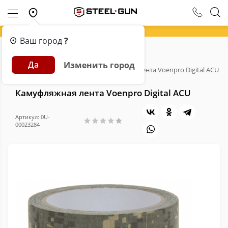
Ваш город
?
Главная
Каталог
Экипировка
Да
Изменить город
Средства маскировки
Камуфляжная лента Voenpro Digital ACU
Камуфляжная лента Voenpro Digital ACU
Артикул: 0U-
00023284