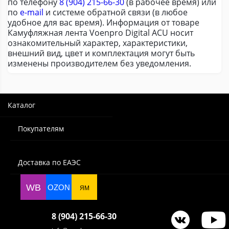
по телефону
8 (904) 215-66-30
(в рабочее время) или
по
e-mail
и системе обратной связи (в любое
удобное для вас время). Информация от товаре
Камуфляжная лента Voenpro Digital ACU носит
ознакомительный характер, характеристики,
внешний вид, цвет и комплектация могут быть
изменены производителем без уведомления.
Каталог
Покупателям
Доставка по ЕАЭС
WB
OZON
ЯМ
8 (904) 215-66-30