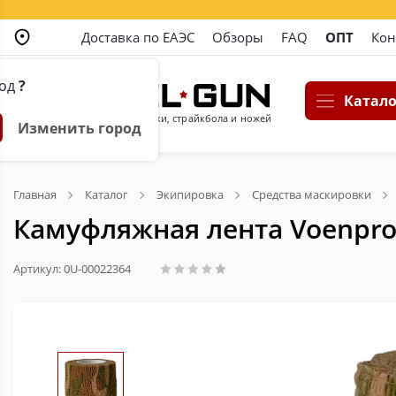
Доставка по ЕАЭС
Обзоры
FAQ
ОПТ
Кон
род
?
Катало
Магазин пневматики, страйкбола и ножей
Изменить город
Главная
Каталог
Экипировка
Средства маскировки
Камуфляжная лента Voenpro
Артикул: 0U-00022364