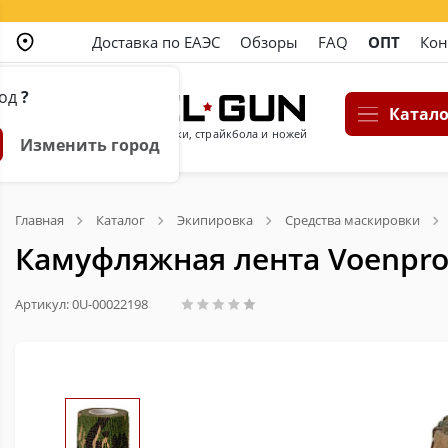
Доставка по ЕАЭС
Обзоры
FAQ
ОПТ
Кон
род
?
Катало
Магазин пневматики, страйкбола и ножей
Изменить город
Главная
Каталог
Экипировка
Средства маскировки
Камуфляжная лента Voenpr
Артикул: 0U-00022198