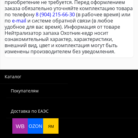
приобретение не требуется. Перед оформлением
заказа обязательно уточняйте комплектацию товара
по телефону
8 (904) 215-66-30
(в рабочее время) или
по
e-mail
и системе обратной связи (в любое
удобное для вас время). Информация от товаре
Нейтрализатор запаха Охотник-кедр носит
ознакомительный характер, характеристики,
внешний вид, цвет и комплектация могут быть
изменены производителем без уведомления.
Каталог
Покупателям
Доставка по ЕАЭС
WB
OZON
ЯМ