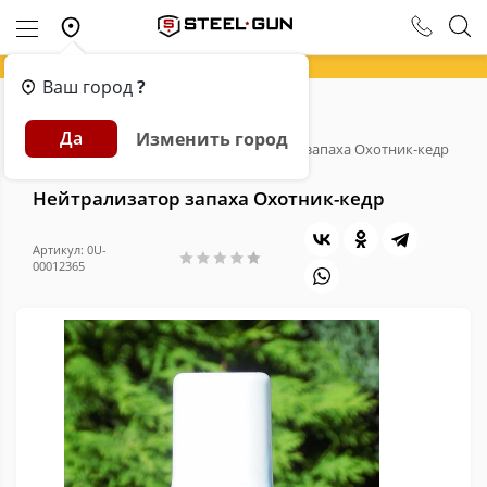
Ваш город
?
Главная
Каталог
Экипировка
Да
Изменить город
Средства маскировки
Нейтрализатор запаха Охотник-кедр
Нейтрализатор запаха Охотник-кедр
Артикул: 0U-
00012365