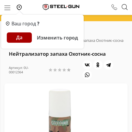
Ваш город
?
Главная
Каталог
Экипировка
Да
Изменить город
Средства маскировки
Нейтрализатор запаха Охотник-сосна
Нейтрализатор запаха Охотник-сосна
Артикул: 0U-
00012364